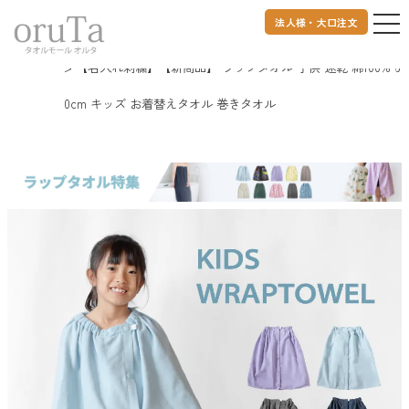
法人様・大口注文
トップページ
バスグッズ
【名入れ刺繍】【新商品】 ラップタオル 子供 速乾 綿100% 6
0cm キッズ お着替えタオル 巻きタオル