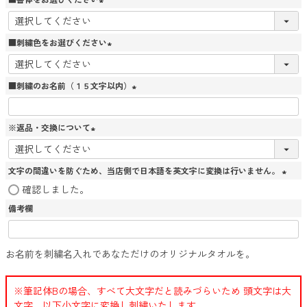
(
必
須
■刺繍色をお選びください
)
(
必
須
■刺繍のお名前（１５文字以内）
)
(
必
須
※返品・交換について
)
(
必
須
文字の間違いを防ぐため、当店側で日本語を英文字に変換は行いません。
)
(
確認しました。
必
備考欄
須
)
お名前を刺繍名入れであなただけのオリジナルタオルを。
※筆記体Bの場合、すべて大文字だと読みづらいため 頭文字は大
文字、以下小文字に変換し刺繍いたします。