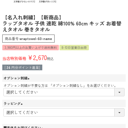
【名入れ刺繍】【新商品】
ラップタオル 子供 速乾 綿100% 60cm キッズ お着替
えタオル 巻きタオル
商品番号
wraptowel-60-name
3,980円以上のお買い上げで送料無料
8-10日営業日出荷
¥
2,670
当店特別価格
税込
[
24
円分ポイント進呈]
オプション刺繍
(
オプション刺繍が不要な方は 「オプション刺繍なし」をお選びください。
必
須
)
ラッピング
(
必
須
)
■書体をお選びください