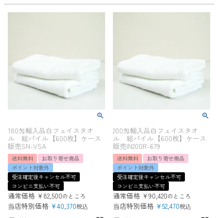
180匁輸入品白フェイスタオ
200匁輸入品白フェイスタオ
ル 総パイル【600枚】ケース
ル 総パイル【600枚】ケース
販売SN-VSA
販売IN200R-679
送料無料
お取り寄せ商品
送料無料
お取り寄せ商品
ポイント対象外
ポイント対象外
受注確定後キャンセル不可
受注確定後キャンセル不可
コンビニ支払い不可
コンビニ支払い不可
通常価格
¥
82,500
通常価格
¥
90,420
のところ
のところ
当店特別価格
¥
40,370
当店特別価格
¥
52,470
税込
税込