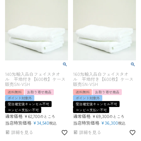
140匁輸入品白フェイスタオ
160匁輸入品白フェイスタオ
ル 平地付き【600枚】ケース
ル 平地付き【600枚】ケース
販売SN-VSH
販売SN-VSH
送料無料
お取り寄せ商品
送料無料
お取り寄せ商品
ポイント対象外
ポイント対象外
受注確定後キャンセル不可
受注確定後キャンセル不可
コンビニ支払い不可
コンビニ支払い不可
通常価格
¥
62,700
通常価格
¥
69,300
のところ
のところ
当店特別価格
¥
34,540
当店特別価格
¥
36,300
税込
税込
詳細を見る
詳細を見る