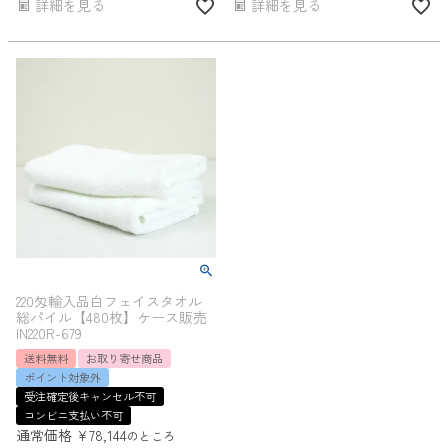
詳細を見る
詳細を見る
220匁輸入品白フェイスタオル
総パイル【480枚】ケース販売
IN220R-679
送料無料
お取り寄せ商品
ポイント対象外
受注確定後キャンセル不可
コンビニ支払い不可
通常価格
¥
78,144
のところ