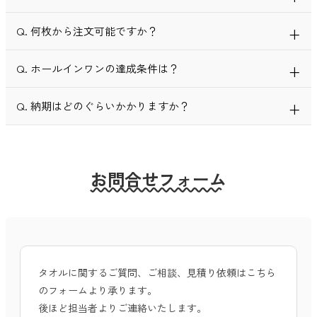
イス対応の形式にて発行いたします。
Q. 何枚から注文可能ですか？
A. ホールインワン達成時には、祝福を分かち合う意味で記念品
を配ったり、ご祝儀を渡したりすることがあります。金額の目
安としては、キャディへのご祝儀が1万円～5万円程度、記念品
Q. ホールインワンの達成条件は？
A. 1枚から対応いたします。また、100枚以上の大口注文なども
は1人あたり1,000円～3,000円程度とされています。
幅広くご対応させていただきます。
Q. 納期はどのぐらいかかりますか？
A. 基本的には、キャディに目撃されれば達成になります。セル
フルプレーの場合はゴルフ場関係者の目撃/前後の組の第三者が
目撃/ビデオなどの映像があげられます。
A. 在庫商品であれば最短で8～15営業日ほどで出荷可能です。大
量注文や名入れ加工がある場合は、数量により納期が異なりま
お問合せフォーム
すので事前にご相談ください。
タオルに関するご質問、ご相談、見積り依頼はこちら
のフォームより承ります。
後ほど担当者よりご連絡いたします。