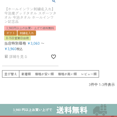
【ホールインワン刺繍名入れ】
今治産グッドタオル スポーツタ
オル 今治タオル ホールインワ
ン記念品
3,980円以上のお買い上げで送料無料
ギフト
刺繍名入れ
8-15日営業日出荷
当店特別価格
¥
3,060
〜
¥
3,960
税込
詳細を見る
並び替え
新着順
価格が安い順
価格が高い順
レビュー順
3
件中
1
-
3
件表示