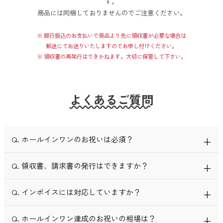
す。
商品には同梱しておりませんのでご注意ください。
※ 銀行振込のお支払いで商品より先に領収書が必要な場合は
郵送にてお送りいたしますのでお申し付けください。
※ 領収書の再発行はできかねます。大切に保管して下さい。
よくあるご質問
Q. ホールインワンのお祝いは必須？
Q. 領収書、請求書の発行はできますか？
A. ホールインワンのお祝いは必須ではありませんが、人生に何
度もない偉業を称え、記念品やお祝いの品を贈る方が多くいら
っしゃいます。
Q. インボイスには対応していますか？
A. お見積もりまたはご注文完了後、メールにてご連絡させてい
ただきます。
Q. ホールインワン達成のお祝いの相場は？
A. 適格請求書発行業者として、領収書・請求書においてインボ