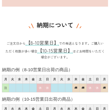
納期について
【8-10営業日】
ご注文日から
での発送となります。ご購入い
【10-15営業日】
ただく枚数が多い場合
ほどお時間をいただく
場合がございます。
納期の例（8-10営業日出荷の商品）
月
火
水
木
金
土
日
月
火
水
木
金
土
日
月
注
休
休
🚚
🚚
休
休
🚚
納期の例（10-15営業日出荷の商品）
月
火
水
木
金
土
日
月
火
水
木
金
土
日
月