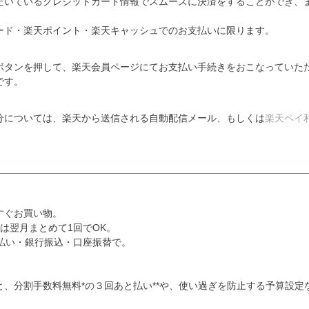
だいているクレジットカード情報でスムーズに決済をすることができ、
ード・楽天ポイント・楽天キャッシュでのお支払いに限ります。
」ボタンを押して、楽天会員ページにてお支払い手続きをおこなっていた
です。
分については、楽天から送信される自動配信メール、もしくは
楽天ペイ
すぐお買い物。
は翌月まとめて1回でOK。
払い・銀行振込・口座振替で。
、分割手数料無料*の３回あと払い**や、使い過ぎを防止する予算設