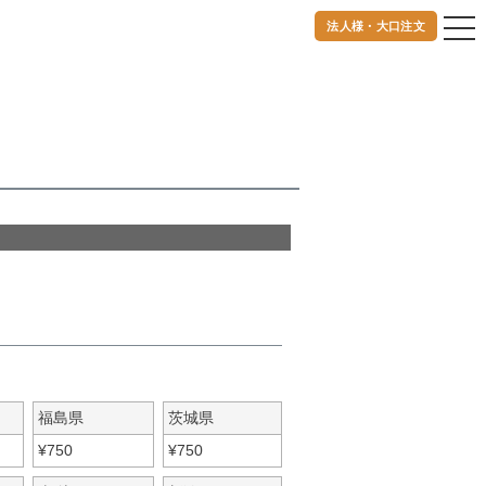
法人様・大口注文
福島県
茨城県
¥
750
¥
750