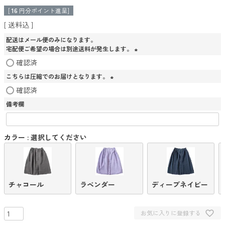
[
16
円分ポイント進呈]
送料込
配送はメール便のみになります。
宅配便ご希望の場合は別途送料が発生します。
(
確認済
必
こちらは圧縮でのお届けとなります。
須
)
(
確認済
必
備考欄
須
)
カラー
選択してください
チャコール
ラベンダー
ディープネイビー
お気に入りに登録する