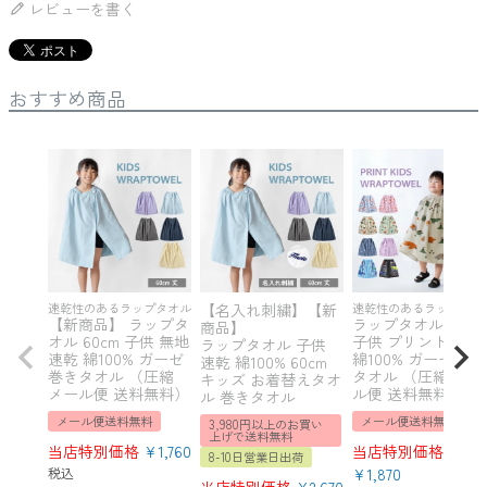
レビューを書く
おすすめ商品
速乾性のあるラップタオル
【名入れ刺繍】【新
速乾性のあるラップタオ
【新商品】 ラップタ
ラップタオル 60cm
商品】
オル 60cm 子供 無地
子供 プリント 速乾
ラップタオル 子供
速乾 綿100% ガーゼ
綿100% ガーゼ 巻
速乾 綿100% 60cm
巻きタオル （圧縮
タオル （圧縮 メー
キッズ お着替えタオ
メール便 送料無料）
ル便 送料無料）
ル 巻きタオル
メール便送料無料
メール便送料無料
3,980円以上のお買い
上げで送料無料
当店特別価格
¥
1,760
当店特別価格
8-10日営業日出荷
税込
¥
1,870