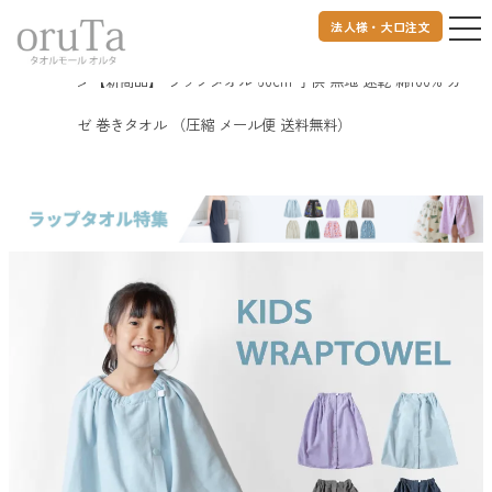
法人様・大口注文
トップページ
バスグッズ
【新商品】 ラップタオル 60cm 子供 無地 速乾 綿100% ガー
ゼ 巻きタオル （圧縮 メール便 送料無料）