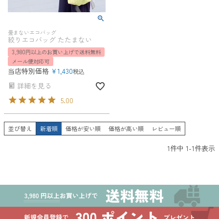
畳まないエコバッグ
絞りエコバッグ たたまない
3,980円以上のお買い上げで送料無料
メール便対応可
当店特別価格
¥
1,430
税込
詳細を見る
5.00
並び替え
新着順
価格が安い順
価格が高い順
レビュー順
1
件中
1
-
1
件表示