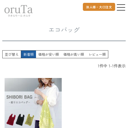
法人様・大口注文
トップページ
ライフスタイル
エコバッグ
エコバッグ
並び替え
新着順
価格が安い順
価格が高い順
レビュー順
1
件中
1
-
1
件表示