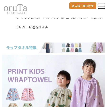
法人様・大口注文
トップページ
バスグッズ
【名入れ刺繍】ラップタオル 60cm 子供 プリント 速乾 綿10
0% ガーゼ 巻きタオル