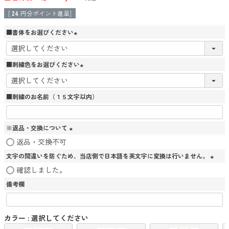
[
24
円分ポイント進呈]
■書体をお選びください
(
必
須
■刺繍色をお選びください
)
(
必
須
■刺繍のお名前（１５文字以内）
)
※返品・交換について
(
返品・交換不可
必
文字の間違いを防ぐため、当店側で日本語を英文字に変換は行いません。
須
)
(
確認しました。
必
備考欄
須
)
カラー
選択してください