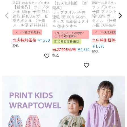
速乾性のあるラップタオル
【名入れ刺繍】【新
速乾性のあるラップタオ
【新商品】 ラップタ
ラップタオル 60cm
商品】
オル 60cm 子供 無地
子供 プリント 速乾
ラップタオル 子供
速乾 綿100% ガーゼ
綿100% ガーゼ 巻
速乾 綿100% 60cm
巻きタオル （圧縮
タオル （圧縮 メー
キッズ お着替えタオ
メール便 送料無料）
ル便 送料無料）
ル 巻きタオル
メール便送料無料
メール便送料無料
3,980円以上のお買い
上げで送料無料
当店特別価格
¥
1,760
当店特別価格
8-10日営業日出荷
税込
¥
1,870
当店特別価格
¥
2,670
税込
税込