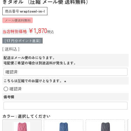
きタオル （圧縮 メール便 送料無料）
商品番号
wraptowel-im-l
メール便送料無料
¥
1,870
当店特別価格
税込
[
17
円分ポイント進呈]
送料込
配送はメール便のみになります。
宅配便ご希望の場合は別途送料が発生します。
こちらは圧縮でのお届けとなります。
(
確認済
必
備考欄
須
)
カラー
選択してください