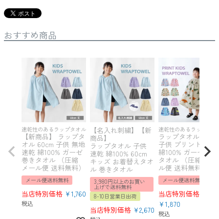
おすすめ商品
速乾性のあるラップタオル
【名入れ刺繍】【新
速乾性のあるラップタオ
【新商品】 ラップタ
ラップタオル 60cm
商品】
オル 60cm 子供 無地
子供 プリント 速乾
ラップタオル 子供
速乾 綿100% ガーゼ
綿100% ガーゼ 巻
速乾 綿100% 60cm
巻きタオル （圧縮
タオル （圧縮 メー
キッズ お着替えタオ
メール便 送料無料）
ル便 送料無料）
ル 巻きタオル
メール便送料無料
メール便送料無料
3,980円以上のお買い
上げで送料無料
当店特別価格
¥
1,760
当店特別価格
8-10日営業日出荷
税込
¥
1,870
当店特別価格
¥
2,670
税込