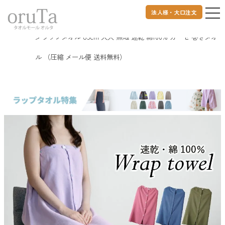
法人様・大口注文
トップページ
バスグッズ
ラップタオル 85cm 大人 無地 速乾 綿100% ガーゼ 巻きタオ
ル （圧縮 メール便 送料無料）