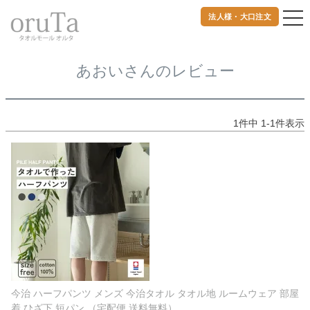
法人様・大口注文
トップページ
あおいさんのレビュー
あおいさんのレビュー
1
件中
1
-
1
件表示
今治 ハーフパンツ メンズ 今治タオル タオル地 ルームウェア 部屋
着 ひざ下 短パン （宅配便 送料無料）