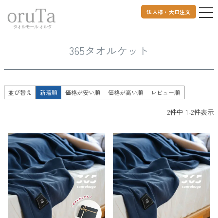
法人様・大口注文
トップページ
タオルケット・枕カバー
365タオルケット
365タオルケット
並び替え
新着順
価格が安い順
価格が高い順
レビュー順
2
件中
1
-
2
件表示