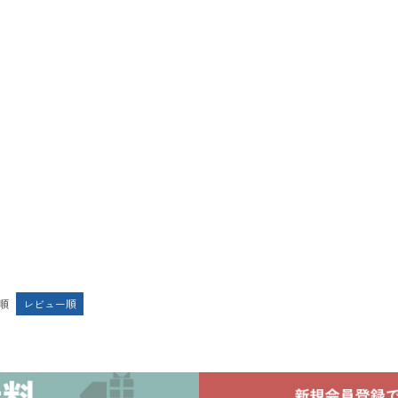
順
レビュー順