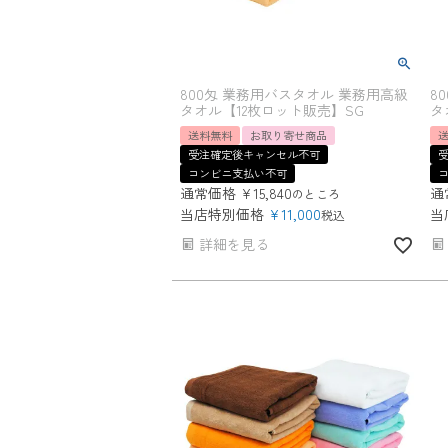
800匁 業務用バスタオル 業務用高級
8
タオル【12枚ロット販売】SG
タ
送料無料
お取り寄せ商品
受注確定後キャンセル不可
コンビニ支払い不可
通常価格
¥
15,840
通
のところ
当店特別価格
¥
11,000
当
税込
詳細を見る