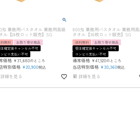
00匁 業務用バスタオル 業務用高級
800匁 業務用バスタオル 業務用高
オル【24枚ロット販売】SG
タオル【36枚ロット販売】SG
送料無料
お取り寄せ商品
送料無料
お取り寄せ商品
受注確定後キャンセル不可
受注確定後キャンセル不可
コンビニ支払い不可
コンビニ支払い不可
常価格
¥
31,680
通常価格
¥
47,520
のところ
のところ
店特別価格
¥
20,900
当店特別価格
¥
30,360
税込
税込
詳細を見る
詳細を見る