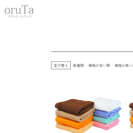
トップページ
タオル
輸入品タオル
800匁バスタオル 業務用タ
並び替え
新着順
価格が安い順
価格が高い