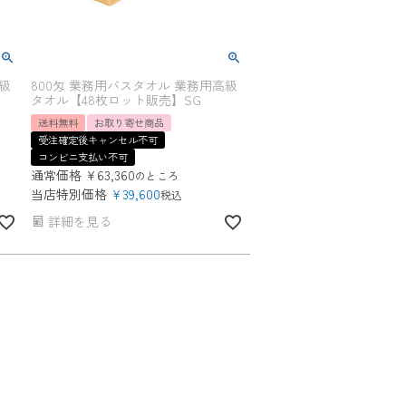
級
800匁 業務用バスタオル 業務用高級
タオル【48枚ロット販売】SG
送料無料
お取り寄せ商品
受注確定後キャンセル不可
コンビニ支払い不可
通常価格
¥
63,360
のところ
当店特別価格
¥
39,600
税込
詳細を見る