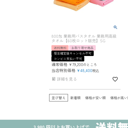
800匁 業務用バスタオル 業務用高級
タオル【60枚ロット販売】SG
送料無料
お取り寄せ商品
受注確定後キャンセル不可
コンビニ支払い不可
通常価格
¥
79,200
のところ
当店特別価格
¥
48,400
税込
詳細を見る
並び替え
新着順
価格が安い順
価格が高い