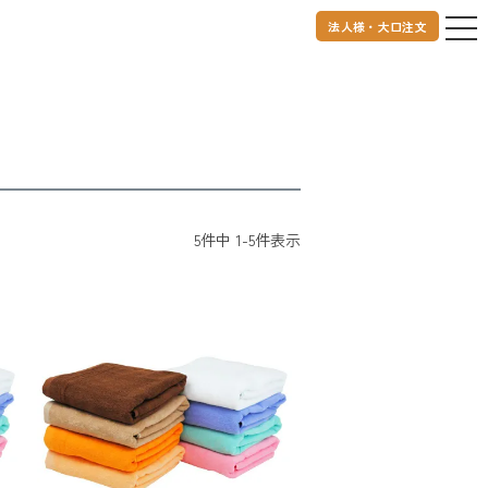
法人様・大口注文
5
件中
1
-
5
件表示