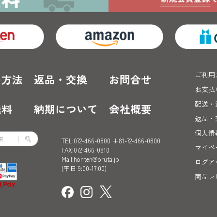
ご利用
い方法
返品・交換
お問合せ
お支払
配送・
送料
納期について
会社概要
返品・
個人情
TEL:072-466-0800 +81-72-466-0800
マイペ
FAX:072-466-0810
Mail:honten@oruta.jp
ログア
(平日 9:00-17:00)
商品レ