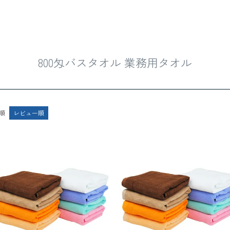
オル
800匁バスタオル 業務用タオル
順
レビュー順