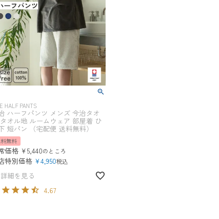
LE HALF PANTS
治 ハーフパンツ メンズ 今治タオ
 タオル地 ルームウェア 部屋着 ひ
下 短パン （宅配便 送料無料）
送料無料
常価格
¥
5,440
のところ
店特別価格
¥
4,950
税込
詳細を見る
4.67