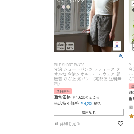
PILE SHORT PANTS
PI
今治 ショートパンツ レディース タ
今
オル地 今治タオル ルームウェア 部
ル
屋着 ひざ上 短パン （宅配便 送料無
ざ
料）
送料無料
通
通常価格
¥
4,620
のところ
当
当店特別価格
¥
4,200
税込
在庫切れ
詳細を見る