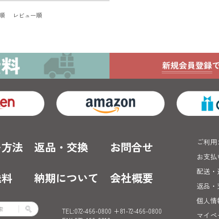
順
レビュー順
ご利用
い方法
返品・交換
お問合せ
お支払
配送・
送料
納期について
会社概要
返品・
個人情
TEL:072-466-0800 +81-72-466-0800
マイペ