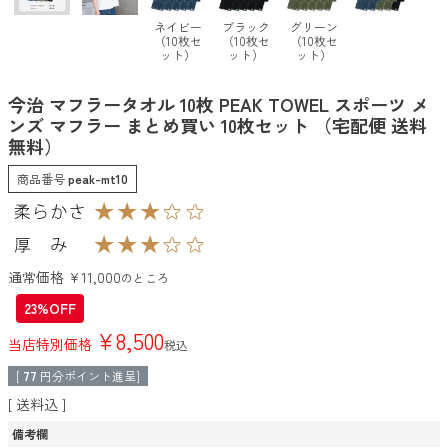
ネイビー
ブラック
グリーン
（10枚セ
（10枚セ
（10枚セ
ット）
ット）
ット）
今治 マフラータオル 10枚 PEAK TOWEL スポーツ メ
ンズ マフラー まとめ買い 10枚セット （宅配便 送料
無料）
商品番号
peak-mt10
通常価格
¥
11,000
のところ
23%OFF
¥
8,500
当店特別価格
税込
[
77
円分ポイント進呈]
送料込
備考欄