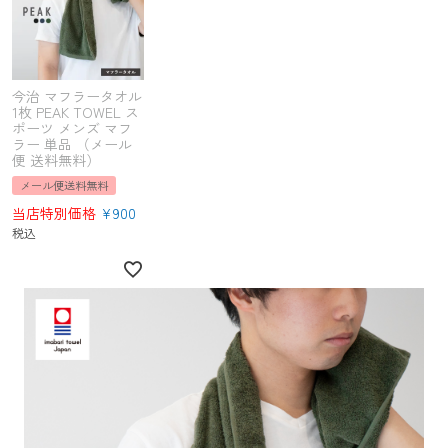
今治 マフラータオル
1枚 PEAK TOWEL ス
ポーツ メンズ マフ
ラー 単品 （メール
便 送料無料）
メール便送料無料
当店特別価格
¥
900
税込