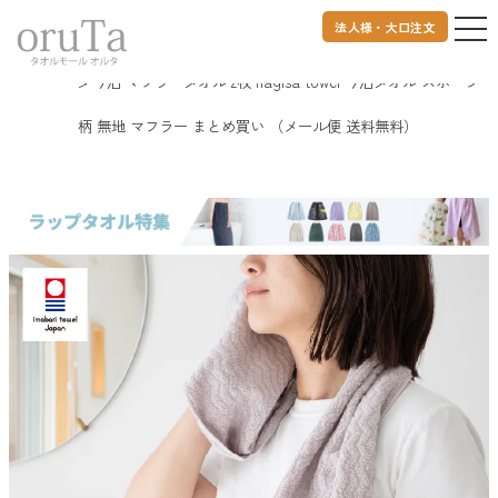
法人様・大口注文
トップページ
タオル
今治タオル
nagisa towel
今治 マフラータオル 2枚 nagisa towel 今治タオル スポーツ
柄 無地 マフラー まとめ買い （メール便 送料無料）