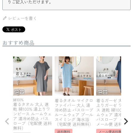
りご記入いただけます。
レビューを書く
おすすめ商品
綿100%
着るタオル マイクロ
着るガーゼ 大人 湯
着るタオル 大人 速
ファイバー 大人 湯
上りガーゼ ワンピ
乾 綿100% 湯上りワ
冷め防止 バスローブ
ス 速乾 綿100% ル
ンピース ルームウェ
ルームウェア プール
ムウェア 湯冷め防
ア 湯冷め防止 バス
スイミング 海水浴
バスローブ （圧縮
ローブ（宅配便 送料
（宅配便 送料無料）
メール便 送料無料
無料）
送料無料
メール便送料無料