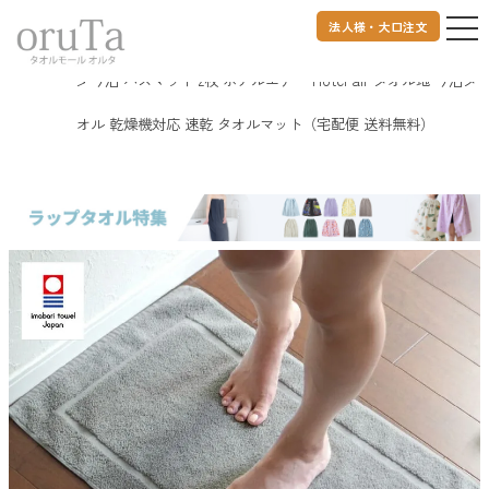
法人様・大口注文
トップページ
タオル
今治タオル
今治 バスマット 2枚 ホテルエアー Hotel air タオル地 今治タ
オル 乾燥機対応 速乾 タオルマット（宅配便 送料無料）