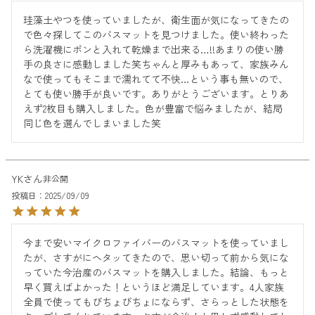
珪藻土やつを使っていましたが、衛生面が気になってきたの
で色々探してこのバスマットを見つけました。使い終わった
ら洗濯機にポンと入れて乾燥まで出来る…!!あまりの使い勝
手の良さに感動しました笑ちゃんと厚みもあって、家族みん
なで使ってもそこまで濡れてて不快…という事も無いので、
とても使い勝手が良いです。ありがとうございます。とりあ
えず2枚目も購入しました。色が豊富で悩みましたが、結局
同じ色を選んでしまいました笑
YK
非公開
投稿日
2025/09/09
今まで安いマイクロファイバーのバスマットを使っていまし
たが、さすがにヘタッてきたので、思い切って前から気にな
っていた今治産のバスマットを購入しました。結論、もっと
早く買えばよかった！というほど満足しています。4人家族
全員で使ってもびちょびちょにならず、さらっとした状態を