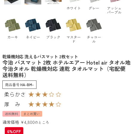
ホワイト
グレー
アッシュ
パープル
カーキ
ネイビー
ブラック
マスター
チャコー
ド
ル
乾燥機対応 洗えるバスマット 2枚セット
今治 バスマット 2枚 ホテルエアー Hotel air タオル地
今治タオル 乾燥機対応 速乾 タオルマット（宅配便
送料無料）
商品番号
HA-BM-
送料無料
まとめ買い
通常価格
¥
4,800
のところ
6%OFF