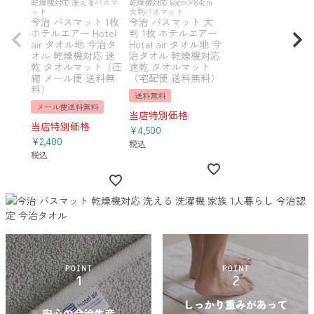
乾燥機対応 洗えるバスマ
乾燥機対応 65cm×84cm
ット
大判バスマット
今治 バスマット 1枚
今治 バスマット 大
ホテルエアー Hotel
判 1枚 ホテルエアー
air タオル地 今治タ
Hotel air タオル地 今
オル 乾燥機対応 速
治タオル 乾燥機対応
乾 タオルマット（圧
速乾 タオルマット
縮 メール便 送料無
（宅配便 送料無料）
料）
送料無料
メール便送料無料
当店特別価格
当店特別価格
¥
4,500
¥
2,400
税込
税込