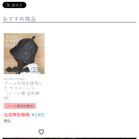
おすすめ商品
denim×towel
デニム生地を使用し
た サウナハット
（メール便 送料無
料）
メール便送料無料
当店特別価格
¥
2,970
税込