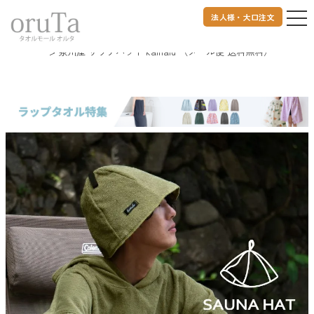
法人様・大口注文
トップページ
OUT DOOR
サウナハット
泉州産 サウナハット kainalu （メール便 送料無料）