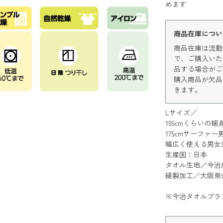
めます
商品在庫につい
商品在庫は流動
で、ご購入いた
品する場合がご
購入商品が欠品
きます。
Lサイズ／
155cmくらいの
175cmサーファー
幅広く使える男女
生産国：日本
タオル生地／今治
縫製加工／大阪泉
※今治タオルブラ