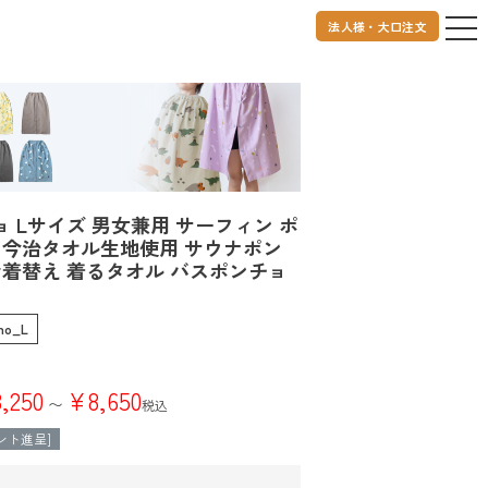
 日本製 お着替え 着るタオル バスポンチョ バスローブ
法人様・大口注文
 Lサイズ 男女兼用 サーフィン ポ
 今治タオル生地使用 サウナポン
お着替え 着るタオル バスポンチョ
ho_L
8,250
¥
8,650
〜
税込
ント進呈]