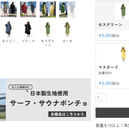
モスグリーン
¥
8,250
税込
ネイビー
ブラック
モスグリ
カーキ
ーン
マスタード
在庫切れ
¥
8,250
税込
数量を10以上ご