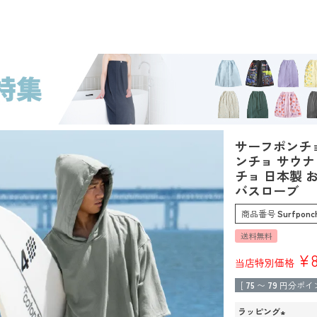
 Lサイズ 男女兼用 サーフィン ポンチョ サウナ 今治タオル生地使用 サウナポンチョ
サーフポンチョ
ンチョ サウナ
チョ 日本製 
バスローブ
商品番号
Surfponc
送料無料
¥
当店特別価格
[
75
〜
79
円分ポイ
ラッピング