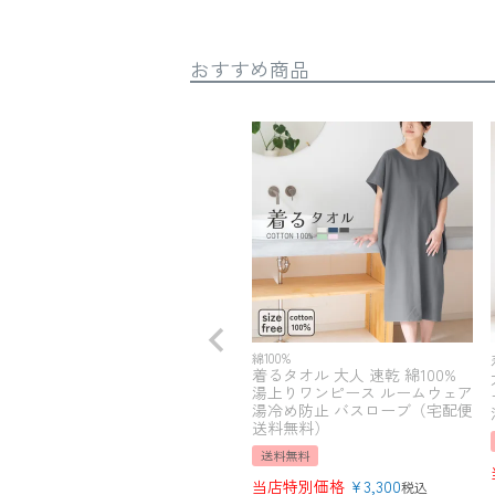
おすすめ商品
綿100%
着るタオル 大人 速乾 綿100%
湯上りワンピース ルームウェア
湯冷め防止 バスローブ（宅配便
送料無料）
送料無料
当店特別価格
¥
3,300
税込