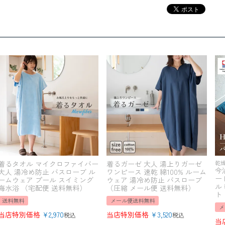
着るタオル マイクロファイバー
着るガーゼ 大人 湯上りガーゼ
乾
今
大人 湯冷め防止 バスローブ ル
ワンピース 速乾 綿100% ルーム
ー 
ームウェア プール スイミング
ウェア 湯冷め防止 バスローブ
ル
海水浴 （宅配便 送料無料）
（圧縮 メール便 送料無料）
ト
送料無料
メール便送料無料
メ
当店特別価格
¥
2,970
当店特別価格
¥
3,520
税込
税込
当