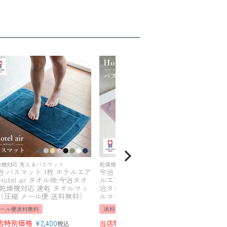
燥機対応 洗えるバスマット
乾燥機対応 65cm×84cm 大判バスマット
今治 
治 バスマット 1枚 ホテルエア
今治 バスマット 大判 1枚 ホテ
派タ
Hotel air タオル地 今治タオ
ルエアー Hotel air タオル地 今
（圧
 乾燥機対応 速乾 タオルマッ
治タオル 乾燥機対応 速乾 タオ
メー
（圧縮 メール便 送料無料）
ルマット（宅配便 送料無料）
まと
ール便送料無料
送料無料
当店
店特別価格
¥
2,400
当店特別価格
¥
4,500
税込
税込