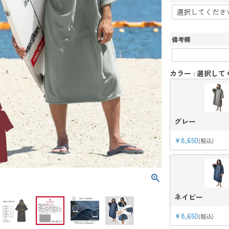
(
必
須
)
備考欄
カラー
選択して
グレー
¥
8,650
税込
ネイビー
¥
8,650
税込