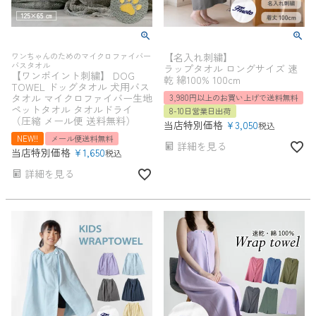
ワンちゃんのためのマイクロファイバー
【名入れ刺繍】
バスタオル
ラップタオル ロングサイズ 速
【ワンポイント刺繍】 DOG
乾 綿100% 100cm
TOWEL ドッグタオル 犬用バス
タオル マイクロファイバー生地
3,980円以上のお買い上げで送料無料
ペットタオル タオルドライ
8-10日営業日出荷
（圧縮 メール便 送料無料）
当店特別価格
¥
3,050
税込
NEW!!
メール便送料無料
詳細を見る
当店特別価格
¥
1,650
税込
詳細を見る