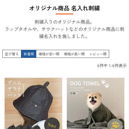
オリジナル商品 名入れ刺繍
刺繍入りのオリジナル商品。
ラップタオルや、サウナハットなどのオリジナル商品に刺
繍名入れを施しました。
並び替え
新着順
価格が安い順
価格が高い順
レビュー順
6
件中
1
-
6
件表示