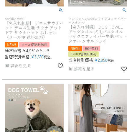
denim×towel
ワンちゃんのためのマイクロファイバー
【名入れ刺繍】 デニムサウナハ
バスタオル
【名入れ刺繍】 DOG TOWEL
ット デニム生地 サウナ アウト
ドッグタオル 犬用バスタオル
ドア サウナハット おしゃれ
マイクロファイバー生地 ペット
（メール便 送料無料）
タオル タオルドライ
NEW!!
メール便送料無料
NEW!!
送料無料
通常価格
¥
4,950
のところ
8-10日営業日出荷
当店特別価格
¥
3,550
税込
当店特別価格
¥
2,850
税込
詳細を見る
詳細を見る