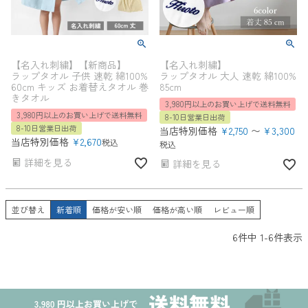
【名入れ刺繍】【新商品】
【名入れ刺繍】
ラップタオル 子供 速乾 綿100%
ラップタオル 大人 速乾 綿100%
60cm キッズ お着替えタオル 巻
85cm
きタオル
3,980円以上のお買い上げで送料無料
3,980円以上のお買い上げで送料無料
8-10日営業日出荷
8-10日営業日出荷
当店特別価格
¥
2,750
〜
¥
3,300
当店特別価格
¥
2,670
税込
税込
詳細を見る
詳細を見る
並び替え
新着順
価格が安い順
価格が高い順
レビュー順
6
件中
1
-
6
件表示