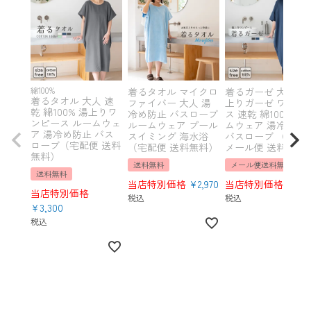
綿100%
着るタオル マイクロ
着るガーゼ 大人 湯
着るタオル 大人 速
ファイバー 大人 湯
上りガーゼ ワンピ
乾 綿100% 湯上りワ
冷め防止 バスローブ
ス 速乾 綿100% ル
ンピース ルームウェ
ルームウェア プール
ムウェア 湯冷め防
ア 湯冷め防止 バス
スイミング 海水浴
バスローブ （圧縮
ローブ（宅配便 送料
（宅配便 送料無料）
メール便 送料無料
無料）
送料無料
メール便送料無料
送料無料
当店特別価格
¥
2,970
当店特別価格
¥
3,5
当店特別価格
税込
税込
¥
3,300
税込