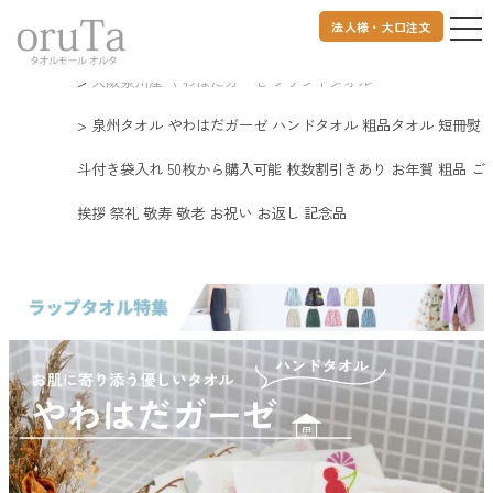
法人様・大口注文
トップページ
タオル
大阪泉州タオル
大阪泉州産 やわはだガーゼ プリントタオル
泉州タオル やわはだガーゼ ハンドタオル 粗品タオル 短冊熨
斗付き袋入れ 50枚から購入可能 枚数割引きあり お年賀 粗品 ご
挨拶 祭礼 敬寿 敬老 お祝い お返し 記念品