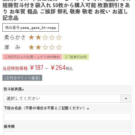
短冊熨斗付き袋入れ 50枚から購入可能 枚数割引きあ
り お年賀 粗品 ご挨拶 祭礼 敬寿 敬老 お祝い お返し
記念品
商品番号
yawa_gaze_ht-nopp
3,980円以上のお買い上げで送料無料
3-7営業日出荷
¥
187
¥
264
当店特別価格
〜
税込
[
2
円分ポイント進呈]
熨斗紙表題
(
必
須
下段お名前（不要の場合は不要とご記載ください）
)
(
必
須
備考欄
)