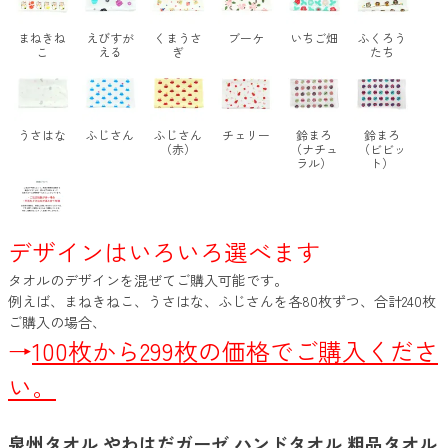
まねきね
えびすが
くまうさ
ブーケ
いちご畑
ふくろう
こ
える
ぎ
たち
うさはな
ふじさん
ふじさん
チェリー
鈴まろ
鈴まろ
（赤）
（ナチュ
（ビビッ
ラル）
ト）
デザインはいろいろ選べます
タオルのデザインを混ぜてご購入可能です。
例えば、まねきねこ、うさはな、ふじさんを各80枚ずつ、合計240枚
ご購入の場合、
→
100枚から299枚の価格でご購入くださ
い。
泉州タオル やわはだガーゼ ハンドタオル 粗品タオル