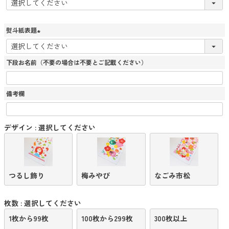
必
須
)
熨斗紙表題
(
必
須
下段お名前（不要の場合は不要とご記載ください）
)
備考欄
デザイン
選択してください
つるし飾り
梅みやび
なごみ市松
枚数
選択してください
1枚から99枚
100枚から299枚
300枚以上