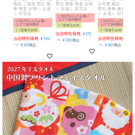
粗品 ご挨拶 祭礼 敬
祭礼 敬寿 敬老 お祝
お年賀 粗品 ご挨拶
寿 敬老 お祝い お返
い お返し 記念品
祭礼 敬寿 敬老 お祝
し 記念品
い お返し 記念品
3,980円以上のお買い
上げで送料無料
3,980円以上のお買い
3,980円以上のお買い
上げで送料無料
上げで送料無料
3-7営業日出荷
3-7営業日出荷
3-7営業日出荷
当店特別価格
¥
275
当店特別価格
¥
160
当店特別価格
¥
290
〜
¥
390
税込
〜
¥
245
〜
¥
465
税込
税込