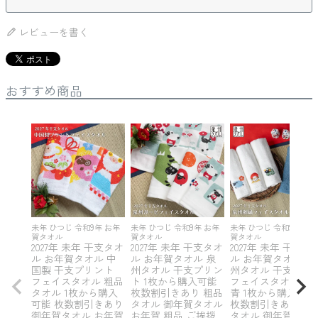
レビューを書く
おすすめ商品
未年 ひつじ 令和9年 お年
未年 ひつじ 令和9年 お年
未年 ひつじ 令和9年 お
賀タオル
賀タオル
賀タオル
2027年 未年 干支タオ
2027年 未年 干支タオ
2027年 未年 干支タ
ル お年賀タオル 中
ル お年賀タオル 泉
ル お年賀タオル 泉
国製 干支プリント
州タオル 干支プリン
州タオル 干支刺繍
フェイスタオル 粗品
ト 1枚から購入可能
フェイスタオル 白
タオル 1枚から購入
枚数割引きあり 粗品
青 1枚から購入可能
可能 枚数割引きあり
タオル 御年賀タオル
枚数割引きあり 粗
御年賀タオル お年賀
お年賀 粗品 ご挨拶
タオル 御年賀タオ