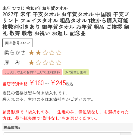
未年 ひつじ 令和9年 お年賀タオル
2027年 未年 干支タオル お年賀タオル 中国製 干支プ
リント フェイスタオル 粗品タオル 1枚から購入可能
枚数割引きあり 御年賀タオル お年賀 粗品 ご挨拶 祭
礼 敬寿 敬老 お祝い お返し 記念品
商品番号
eto-c
3,980円以上のお買い上げで送料無料
3-7営業日出荷
¥
160
¥
245
当店特別価格
〜
税込
表記の価格は熨斗付き袋入れです。
袋入れのみ、生地のみはお値引きがございます。
納品形態で「袋入れのみ」「生地のみ、個包装なし」を選択された
方は、熨斗紙表題で”熨斗なし”をお選びください。
納品形態
(