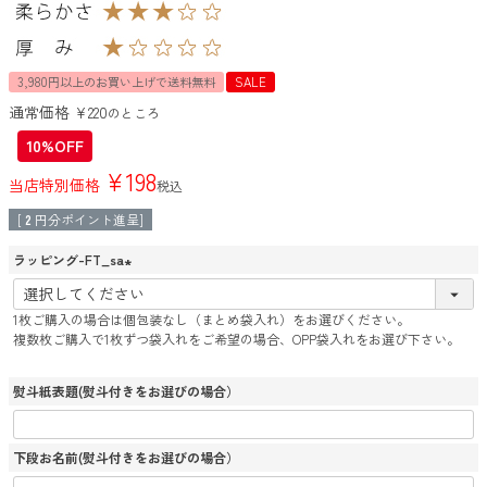
3,980円以上のお買い上げで送料無料
SALE
通常価格
¥
220
のところ
10%OFF
¥
198
当店特別価格
税込
[
2
円分ポイント進呈]
ラッピング-FT_sa
(
必
1枚ご購入の場合は個包装なし（まとめ袋入れ）をお選びください。
須
複数枚ご購入で1枚ずつ袋入れをご希望の場合、OPP袋入れをお選び下さい。
)
熨斗紙表題(熨斗付きをお選びの場合）
下段お名前(熨斗付きをお選びの場合）