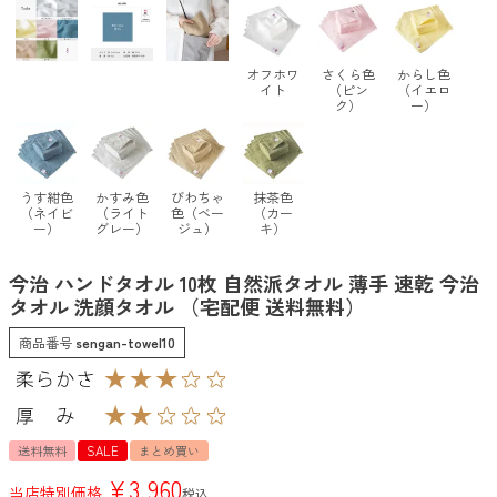
オフホワ
さくら色
からし色
イト
（ピン
（イエロ
ク）
ー）
うす紺色
かすみ色
びわちゃ
抹茶色
（ネイビ
（ライト
色（ベー
（カー
ー）
グレー）
ジュ）
キ）
今治 ハンドタオル 10枚 自然派タオル 薄手 速乾 今治
タオル 洗顔タオル （宅配便 送料無料）
商品番号
sengan-towel10
送料無料
SALE
まとめ買い
¥
3,960
当店特別価格
税込