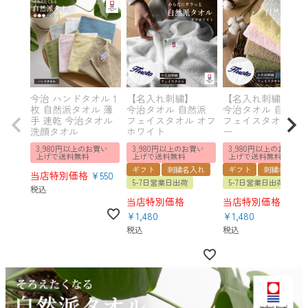
今治 ハンドタオル 1
【名入れ刺繍】
【名入れ刺繍】
枚 自然派タオル 薄
今治タオル 自然派
今治タオル 自然派
手 速乾 今治タオル
フェイスタオル オフ
フェイスタオル カ
洗顔タオル
ホワイト
ー
3,980円以上のお買い
3,980円以上のお買い
3,980円以上のお買い
上げで送料無料
上げで送料無料
上げで送料無料
ギフト
刺繍名入れ
ギフト
刺繍名入れ
当店特別価格
¥
550
5-7日営業日出荷
5-7日営業日出荷
税込
当店特別価格
当店特別価格
¥
1,480
¥
1,480
税込
税込