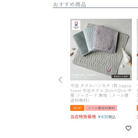
おすすめ商品
今治 タオルハンカチ 1枚 nagisa
towel 今治タオル 22cm×22cm 中
厚 ジャガード 無地（メール便
送料無料）
NEW!!
メール便送料無料
当店特別価格
¥
630
税込