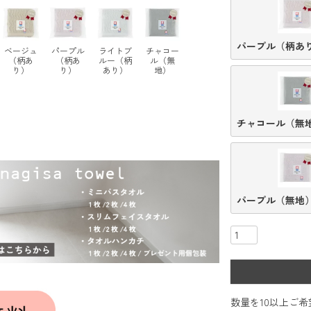
パープル（柄あ
ベージュ
パープル
ライトブ
チャコー
（柄あ
（柄あ
ルー（柄
ル（無
り）
り）
あり）
地）
チャコール（無
パープル（無地
数量を10以上ご