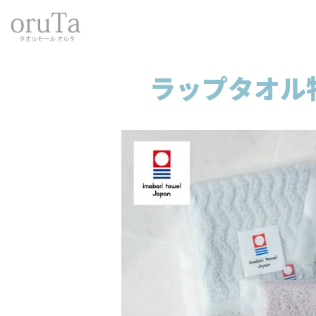
トップページ
タオル
今治タオル
nagisa towel
今治 タオルハンカ