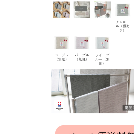
チャコー
ル（柄あ
り）
ベージュ
パープル
ライトブ
（無地）
（無地）
ルー（無
地）