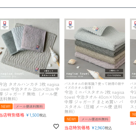
今治 タオルハンカチ 3枚 nagisa
バスタオルの新常識？使って納得の新サ
バ
イズのタオル登場！
イ
towel 今治タオル 22cm×22cm 中
今治 ミニバスタオル 2枚 nagisa
今治
厚 ジャガード 無地 （メール便
towel 今治タオル 40cm×100cm
to
送料無料）
中厚 ジャガード まとめ買い バ
中
スタオル（圧縮 メール便 送料
ス
NEW!!
メール便送料無料
無料）
当店特別価格
¥
1,500
NE
税込
NEW!!
メール便送料無料
当
当店特別価格
¥
2,960
税込