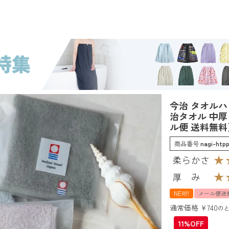
チ 個包装 1枚 nagisa towel 今治タオル 中厚 ジャガード 無地 ハンカチ （メール
今治 タオルハンカ
治タオル 中厚
ル便 送料無料
商品番号
nagi-htp
NEW!!
メール便送
通常価格
¥
740
の
11%OFF