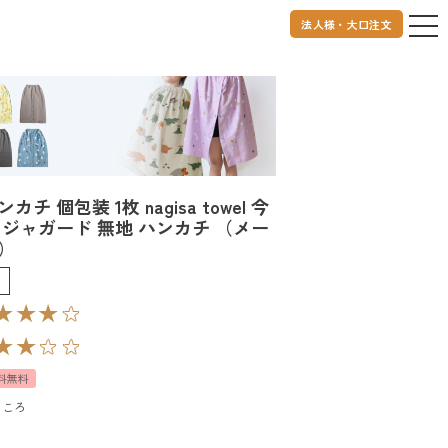
便 送料無料）
法人様・大口注文
チ 個包装 1枚 nagisa towel 今
 ジャガード 無地 ハンカチ （メー
）
p
料無料
ところ