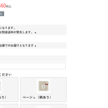
660
税込
]
になります。
は別途送料が発生します。
(
必
包装でのお届けとなります
須
)
(
必
須
)
ください
あり）
ベージュ（柄あり）