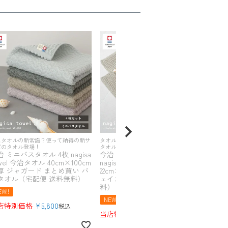
スタオルの新常識？使って納得の新サ
タオルホルダーにぴったり！新サイズの
タオル
ズのタオル登場！
タオル登場！
タオル
 ミニバスタオル 4枚 nagisa
今治 スリムフェイスタオル 1枚
今治
wel 今治タオル 40cm×100cm
nagisa towel 今治タオル
nagi
厚 ジャガード まとめ買い バ
22cm×82cm 中厚 ジャガード フ
22c
タオル（宅配便 送料無料）
ェイスタオル（メール便 送料無
ェイ
料）
送料
W!!
NEW!!
メール便送料無料
NEW!
店特別価格
¥
5,800
税込
当店特別価格
¥
690
当店
税込