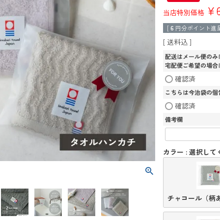
¥
当店特別価格
[
6
円分ポイント進呈
送料込
配送はメール便のみ
宅配便ご希望の場合
確認済
こちらは今治袋の個
確認済
備考欄
カラー
選択して
チャコール（柄