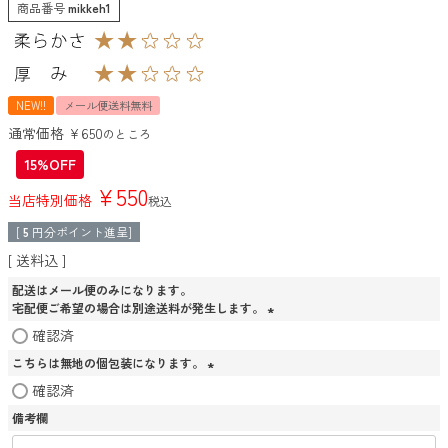
商品番号
mikkeh1
NEW!!
メール便送料無料
通常価格
¥
650
のところ
15%OFF
¥
550
当店特別価格
税込
[
5
円分ポイント進呈]
送料込
配送はメール便のみになります。
宅配便ご希望の場合は別途送料が発生します。
(
確認済
必
こちらは無地の個包装になります。
須
)
(
確認済
必
備考欄
須
)