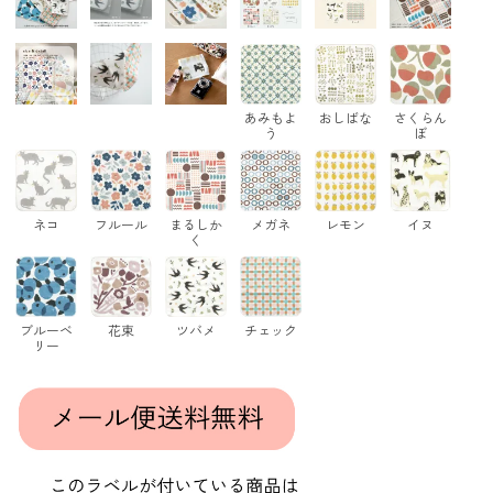
あみもよ
おしばな
さくらん
う
ぼ
ネコ
フルール
まるしか
メガネ
レモン
イヌ
く
ブルーベ
花束
ツバメ
チェック
リー