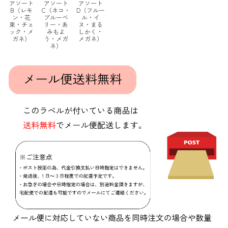
アソート
アソート
アソート
B（レモ
C（ネコ・
D（フルー
ン・花
ブルーベ
ル・イ
束・チェ
リー・あ
ヌ・まる
ック・メ
みもよ
しかく・
ガネ）
う・メガ
メガネ）
ネ）