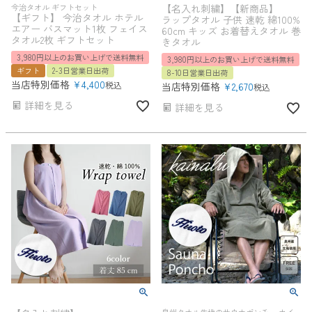
今治タオル ギフトセット
【名入れ刺繍】【新商品】
【ギフト】 今治タオル ホテル
ラップタオル 子供 速乾 綿100%
エアー バスマット1枚 フェイス
60cm キッズ お着替えタオル 巻
タオル2枚 ギフトセット
きタオル
3,980円以上のお買い上げで送料無料
3,980円以上のお買い上げで送料無料
ギフト
2-3日営業日出荷
8-10日営業日出荷
当店特別価格
¥
4,400
税込
当店特別価格
¥
2,670
税込
詳細を見る
詳細を見る