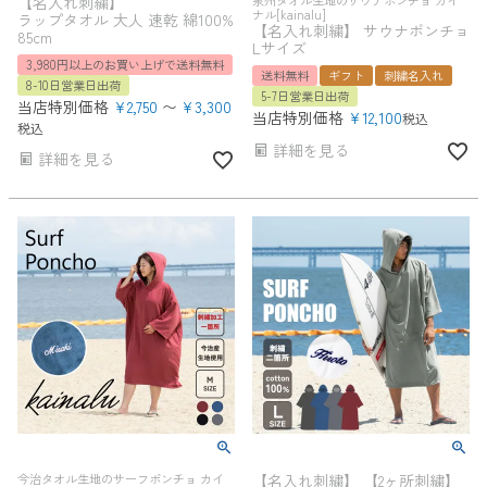
【名入れ刺繍】
泉州タオル生地のサウナポンチョ カイ
ナル[kainalu]
ラップタオル 大人 速乾 綿100%
【名入れ刺繍】 サウナポンチョ
85cm
Lサイズ
3,980円以上のお買い上げで送料無料
送料無料
ギフト
刺繍名入れ
8-10日営業日出荷
5-7日営業日出荷
当店特別価格
¥
2,750
〜
¥
3,300
当店特別価格
¥
12,100
税込
税込
詳細を見る
詳細を見る
今治タオル生地のサーフポンチョ カイ
【名入れ刺繍】 【2ヶ所刺繍】