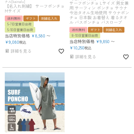
ナル[kainalu]
サーフポンチョ Lサイズ 男女兼
【名入れ刺繍】 サーフポンチョ
用 サーフィン ポンチョ サウナ
Mサイズ
今治タオル生地使用 サウナポン
チョ 日本製 お着替え 着るタオ
送料無料
ギフト
刺繍名入れ
ル バスポンチョ バスローブ
5-7日営業日出荷
5-10日営業日出荷
送料無料
ギフト
刺繍名入れ
当店特別価格
¥
8,580
〜
8-10日営業日出荷
当店特別価格
¥
9,850
〜
¥
9,080
税込
¥
10,250
税込
詳細を見る
詳細を見る