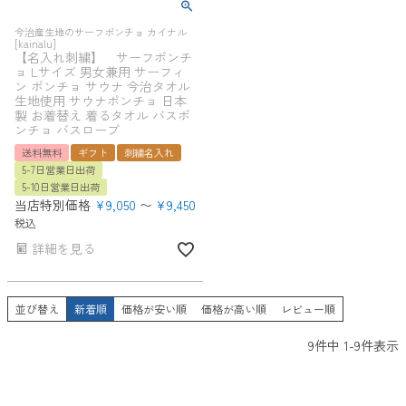
今治産生地のサーフポンチョ カイナル
[kainalu]
【名入れ刺繍】 サーフポンチ
ョ Lサイズ 男女兼用 サーフィ
ン ポンチョ サウナ 今治タオル
生地使用 サウナポンチョ 日本
製 お着替え 着るタオル バスポ
ンチョ バスローブ
送料無料
ギフト
刺繍名入れ
5-7日営業日出荷
5-10日営業日出荷
当店特別価格
¥
9,050
〜
¥
9,450
税込
詳細を見る
並び替え
新着順
価格が安い順
価格が高い順
レビュー順
9
件中
1
-
9
件表示