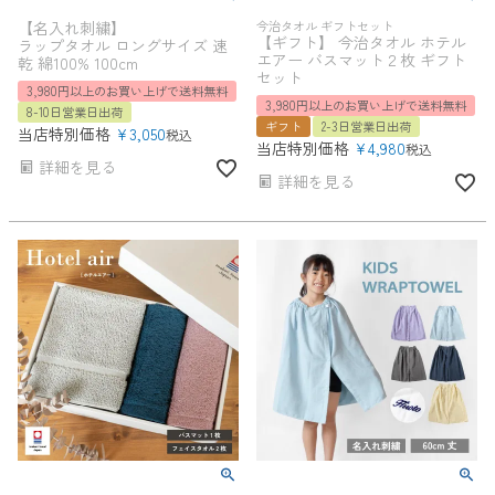
【名入れ刺繍】
今治タオル ギフトセット
【ギフト】 今治タオル ホテル
ラップタオル ロングサイズ 速
エアー バスマット２枚 ギフト
乾 綿100% 100cm
セット
3,980円以上のお買い上げで送料無料
3,980円以上のお買い上げで送料無料
8-10日営業日出荷
ギフト
2-3日営業日出荷
当店特別価格
¥
3,050
税込
当店特別価格
¥
4,980
税込
詳細を見る
詳細を見る