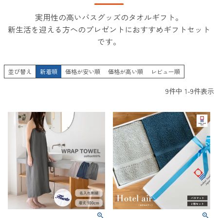
実用性の高いバスグッズのタオルギフト。
新生活を迎える方へのプレゼントにおすすめギフトセット
です。
並び替え
新着順
価格が安い順
価格が高い順
レビュー順
9
件中
1
-
9
件表示