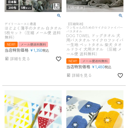
デイリーユースに最適
【圧縮発送】
ほどよく薄手のタオル 白タオル
ワンちゃんのためのマイクロファイバー
バスタオル
5枚セット（圧縮 メール便 送料
DOG TOWEL ドッグタオル 犬
無料）
用バスタオル マイクロファイバ
ー生地 ペットタオル 柴犬 タオ
NEW!!
メール便送料無料
ルドライ 犬用タオル （圧縮 メ
当店特別価格
¥
1,350
税込
ール便 送料無料）
詳細を見る
NEW!!
メール便送料無料
当店特別価格
¥
1,480
税込
詳細を見る