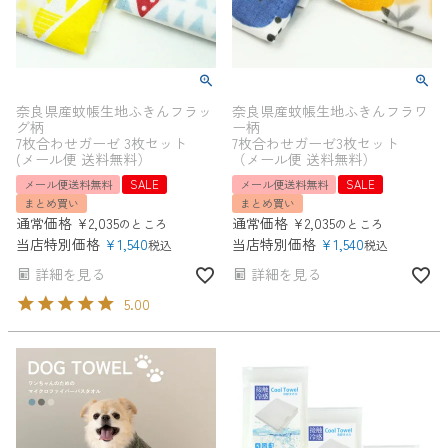
奈良県産蚊帳生地ふきんフラッ
奈良県産蚊帳生地ふきんフラワ
グ柄
ー柄
7枚合わせガーゼ 3枚セット
7枚合わせガーゼ3枚セット
(メール便 送料無料）
（メール便 送料無料）
メール便送料無料
SALE
メール便送料無料
SALE
まとめ買い
まとめ買い
通常価格
¥
2,035
通常価格
¥
2,035
のところ
のところ
当店特別価格
¥
1,540
当店特別価格
¥
1,540
税込
税込
詳細を見る
詳細を見る
5.00