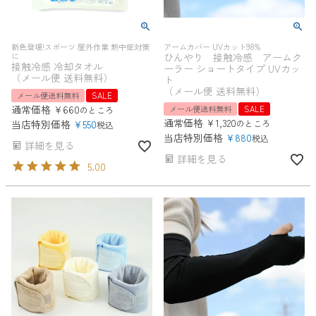
新色登場!スポーツ 屋外作業 熱中症対策
アームカバー UVカット98%
に
ひんやり 接触冷感 アームク
接触冷感 冷却タオル
ーラー ショートタイプ UVカッ
（メール便 送料無料）
ト
（メール便 送料無料）
メール便送料無料
SALE
通常価格
¥
660
メール便送料無料
SALE
のところ
通常価格
¥
1,320
当店特別価格
¥
550
のところ
税込
当店特別価格
¥
880
税込
詳細を見る
詳細を見る
5.00