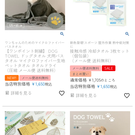
ワンちゃんのためのマイクロファイバー
新色登場!スポーツ 屋外作業 熱中症対策
バスタオル
に
【ワンポイント刺繍】 DOG
接触冷感 冷却タオル 3枚セット
TOWEL ドッグタオル 犬用バス
（個包装）
タオル マイクロファイバー生地
（メール便 送料無料）
ペットタオル タオルドライ
メール便送料無料
SALE
（圧縮 メール便 送料無料）
まとめ買い
NEW!!
メール便送料無料
通常価格
¥
1,705
のところ
当店特別価格
¥
1,650
税込
当店特別価格
¥
1,650
税込
詳細を見る
詳細を見る