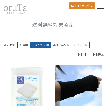
法人様・大口注文
トップページ
送料無料対象商品
送料無料対象商品
並び替え
新着順
価格が安い順
価格が高い順
レビュー順
14
件中
1
-
14
件表示