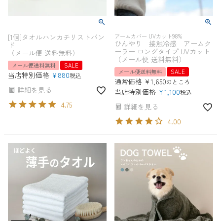
[1個]タオルハンカチリストバン
アームカバー UVカット98%
ひんやり 接触冷感 アームク
ド
ーラー ロングタイプ UVカット
（メール便 送料無料）
（メール便 送料無料）
メール便送料無料
SALE
メール便送料無料
SALE
当店特別価格
¥
880
税込
通常価格
¥
1,650
のところ
詳細を見る
当店特別価格
¥
1,100
税込
4.75
詳細を見る
4.00