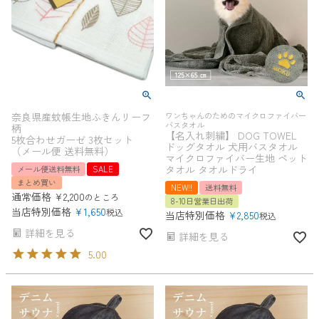
奈良県産蚊帳生地ふきんリーフ
ワンちゃんのためのマイクロファイバー
バスタオル
柄
【名入れ刺繍】 DOG TOWEL
5枚合わせガーゼ 3枚セット
ドッグタオル 犬用バスタオル
（メール便 送料無料）
マイクロファイバー生地 ペット
タオル タオルドライ
メール便送料無料
SALE
まとめ買い
NEW!!
送料無料
通常価格
¥
2,200
のところ
8-10日営業日出荷
当店特別価格
¥
1,650
税込
当店特別価格
¥
2,850
税込
詳細を見る
詳細を見る
5.00