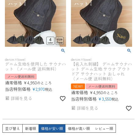
denim×towel
denim×towel
デニム生地を使用した サウナハ
【名入れ刺繍】 デニムサウナハ
ット （メール便 送料無料）
ット デニム生地 サウナ アウト
ドア サウナハット おしゃれ
メール便送料無料
（メール便 送料無料）
通常価格
¥
4,950
のところ
NEW!!
メール便送料無料
当店特別価格
¥
2,970
税込
通常価格
¥
4,950
のところ
詳細を見る
当店特別価格
¥
3,550
税込
詳細を見る
並び替え
新着順
価格が安い順
価格が高い順
レビュー順