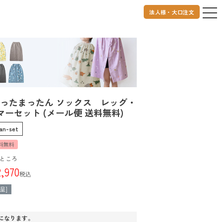
法人様・大口注文
an あったまったん ソックス レッグ・
ーセット (メール便 送料無料)
an-set
料無料
ところ
2,970
税込
呈]
になります。