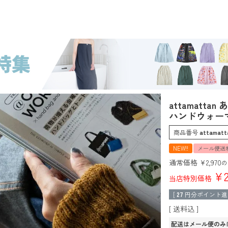
ったまったん ソックス レッグ・ハンドウォーマーセット (メール便 送料無料)
attamatt
ハンドウォーマ
商品番号
attamatt
NEW!!
メール便送
通常価格
¥
2,970
の
¥
当店特別価格
[
27
円分ポイント進
送料込
配送はメール便のみ