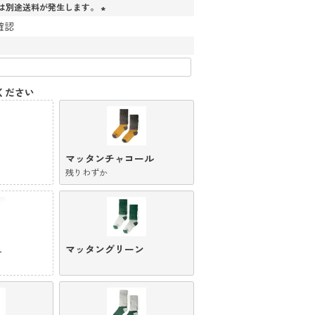
は別途送料が発生します。
(
確認
必
須
)
ください
マッタンチャコール
残りわずか
ュ
マッタングリーン