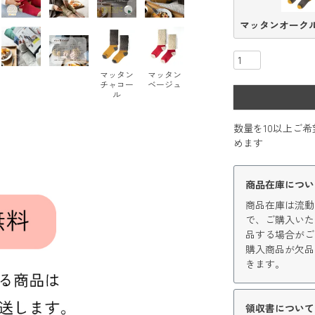
マッタンオーク
マッタン
マッタン
チャコー
ベージュ
ル
数量を10以上ご
めます
商品在庫につい
商品在庫は流動
で、ご購入いた
品する場合がご
購入商品が欠品
きます。
領収書について