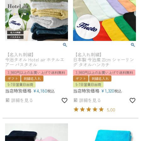
【名入れ刺繍】
【名入れ刺繍】
今治タオル Hotel air ホテルエ
日本製 今治産 22cm シャーリン
アー バスタオル
グ タオルハンカチ
3,980円以上のお買い上げで送料無料
3,980円以上のお買い上げで送料無料
ギフト
刺繍名入れ
ギフト
刺繍名入れ
5-7日営業日出荷
5-7日営業日出荷
当店特別価格
¥
4,180
当店特別価格
¥
1,320
税込
税込
詳細を見る
詳細を見る
5.00