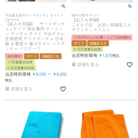
今治産生地のサーフポンチョ カイナル
端午の節句 ギフト
[kainalu]
【名入れ刺繍】
【名入れ刺繍】 サーフポンチ
こどもの日 お祝い刺繍名入れ
ョ Lサイズ 男女兼用 サーフィ
ギフトボックス入り
ン ポンチョ サウナ 今治タオル
3,980円以上のお買い上げで送料無料
生地使用 サウナポンチョ 日本
製 お着替え 着るタオル バスポ
ギフト
刺繍名入れ
ンチョ バスローブ
8-10日営業日出荷
当店特別価格
¥
1,870
税込
送料無料
ギフト
刺繍名入れ
5-7日営業日出荷
詳細を見る
5-10日営業日出荷
当店特別価格
¥
9,050
〜
¥
9,450
税込
詳細を見る