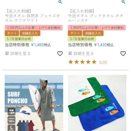
【名入れ刺繍】
【名入れ刺繍】
今治タオル 自然派 フェイスタ
今治タオル グッドタオル タオ
オル オフホワイト
ルハンカチ
3,980円以上のお買い上げで送料無料
3,980円以上のお買い上げで送料無料
ギフト
刺繍名入れ
ギフト
刺繍名入れ
5-7日営業日出荷
5-7日営業日出荷
当店特別価格
¥
1,480
当店特別価格
¥
1,430
税込
税込
詳細を見る
詳細を見る
5.00