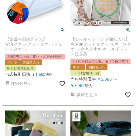
【背番号刺繍名入れ】
【ホールインワン刺繍名入れ】
今治タオル グッドタオル フェ
今治産グッドタオル スポーツタ
イスタオル
オル 今治タオル ホールインワ
ン記念品
3,980円以上のお買い上げで送料無料
3,980円以上のお買い上げで送料無料
ギフト
刺繍名入れ
ギフト
刺繍名入れ
8-10日営業日出荷
8-15日営業日出荷
当店特別価格
¥
1,650
税込
当店特別価格
¥
3,060
〜
詳細を見る
¥
3,960
税込
詳細を見る