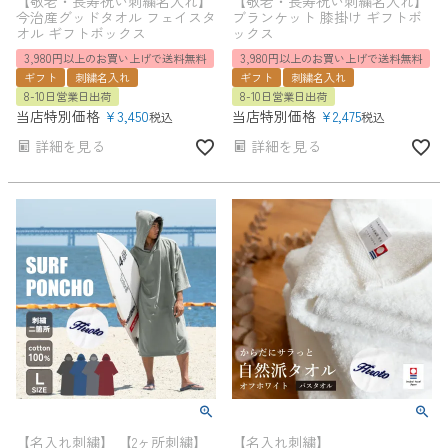
【敬老・長寿祝い刺繍名入れ】
【敬老・長寿祝い刺繍名入れ】
今治産グッドタオル フェイスタ
ブランケット 膝掛け ギフトボ
オル ギフトボックス
ックス
3,980円以上のお買い上げで送料無料
3,980円以上のお買い上げで送料無料
ギフト
刺繍名入れ
ギフト
刺繍名入れ
8-10日営業日出荷
8-10日営業日出荷
当店特別価格
¥
3,450
当店特別価格
¥
2,475
税込
税込
詳細を見る
詳細を見る
【名入れ刺繍】 【2ヶ所刺繍】
【名入れ刺繍】