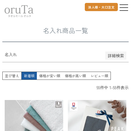
登録順
価格が安い順
法人様・大口注文
トップページ
名入れ商品一覧
価格が高い順
優先度順
レビュー順
名入れ商品一覧
キーワードヒット順
検索
名入れ
詳細検索
並び替え
新着順
価格が安い順
価格が高い順
レビュー順
55
件中
1
-
55
件表示