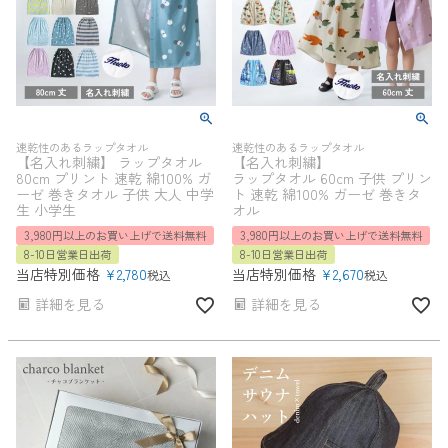
速乾性のあるラップタオル
速乾性のあるラップタオル
【名入れ刺繍】 ラップタオル
【名入れ刺繍】
80cm プリント 速乾 綿100% ガ
ラップタオル 60cm 子供 プリン
ーゼ 巻きタオル 子供 大人 中学
ト 速乾 綿100% ガーゼ 巻きタ
生 小学生
オル
3,980円以上のお買い上げで送料無料
3,980円以上のお買い上げで送料無料
8-10日営業日出荷
8-10日営業日出荷
当店特別価格
¥
2,780
当店特別価格
¥
2,670
税込
税込
詳細を見る
詳細を見る