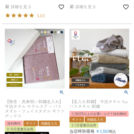
詳細を見る
詳細を見る
5.00
【敬老・長寿祝い刺繍名入れ】
【名入れ刺繍】 今治タオル fuu
今治タオル ホテルエアー バス
バスタオル 刺繍
タオル・フェイスタオル ギフト
3,980円以上のお買い上げで送料無料
ボックス
ギフト
刺繍名入れ
送料無料
ギフト
刺繍名入れ
5-7日営業日出荷
8-10日営業日出荷
当店特別価格
¥
3,550
税込