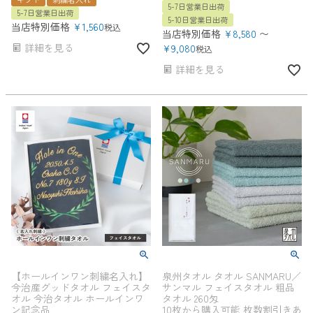
5-7日営業日出荷
5-7日営業日出荷
5-10日営業日出荷
当店特別価格
¥
1,560
税込
当店特別価格
¥
8,580
〜
詳細を見る
¥
9,080
税込
詳細を見る
【ホールインワン刺繍名入れ】
泉州タオル タオル SANMARU／
今治産グッドタオル フェイスタ
サンマル フェイスタオル 粗品
オル 今治タオル ホールインワ
タオル 260匁
ン記念品
10枚から購入可能 枚数割引きあ