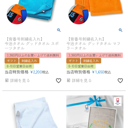
【背番号刺繍名入れ】
【背番号刺繍名入れ】
今治タオル グッドタオル スポ
今治タオル グッドタオル マフ
ーツタオル
ラータオル
3,980円以上のお買い上げで送料無料
3,980円以上のお買い上げで送料無料
ギフト
刺繍名入れ
ギフト
刺繍名入れ
8-10日営業日出荷
8-10日営業日出荷
当店特別価格
¥
2,200
当店特別価格
¥
1,650
税込
税込
詳細を見る
詳細を見る