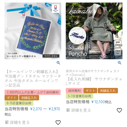
【ホールインワン刺繍名入れ】
泉州タオル生地のサウナポンチョ カイ
ナル[kainalu]
今治産グッドタオル マフラータ
【名入れ刺繍】 サウナポンチョ
オル 今治タオル ホールインワ
Lサイズ
ン記念品
送料無料
ギフト
刺繍名入れ
3,980円以上のお買い上げで送料無料
5-7日営業日出荷
ギフト
刺繍名入れ
当店特別価格
¥
12,100
税込
8-15日営業日出荷
当店特別価格
¥
2,070
〜
¥
2,970
詳細を見る
税込
詳細を見る