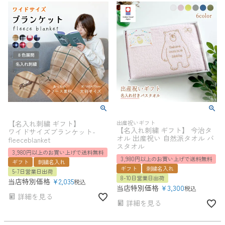
【名入れ刺繍 ギフト】
出産祝いギフト
【名入れ刺繍 ギフト】 今治タ
ワイドサイズブランケット-
オル 出産祝い 自然派タオル バ
fleeceblanket
スタオル
3,980円以上のお買い上げで送料無料
3,980円以上のお買い上げで送料無料
ギフト
刺繍名入れ
ギフト
刺繍名入れ
5-7日営業日出荷
8-10日営業日出荷
当店特別価格
¥
2,035
税込
当店特別価格
¥
3,300
税込
詳細を見る
詳細を見る