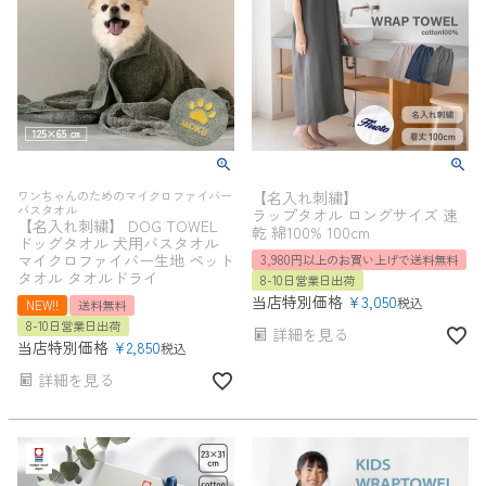
ワンちゃんのためのマイクロファイバー
【名入れ刺繍】
バスタオル
ラップタオル ロングサイズ 速
【名入れ刺繍】 DOG TOWEL
乾 綿100% 100cm
ドッグタオル 犬用バスタオル
マイクロファイバー生地 ペット
3,980円以上のお買い上げで送料無料
タオル タオルドライ
8-10日営業日出荷
当店特別価格
¥
3,050
税込
NEW!!
送料無料
8-10日営業日出荷
詳細を見る
当店特別価格
¥
2,850
税込
詳細を見る