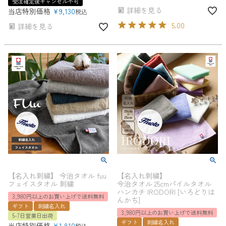
受注確定後キャンセル不可
詳細を見る
当店特別価格
¥
9,130
税込
5.00
詳細を見る
【名入れ刺繍】 今治タオル fuu
【名入れ刺繍】
フェイスタオル 刺繍
今治タオル 25cmパイルタオル
ハンカチ IRODORI [いろどりは
3,980円以上のお買い上げで送料無料
んかち]
ギフト
刺繍名入れ
3,980円以上のお買い上げで送料無料
5-7日営業日出荷
ギフト
刺繍名入れ
当店特別価格
¥
1,810
税込