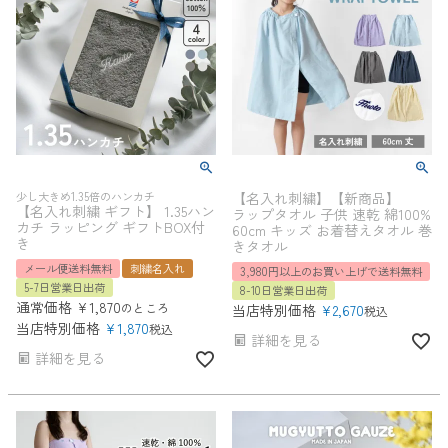
少し大きめ1.35倍のハンカチ
【名入れ刺繍】【新商品】
【名入れ刺繍 ギフト】 1.35ハン
ラップタオル 子供 速乾 綿100%
カチ ラッピング ギフトBOX付
60cm キッズ お着替えタオル 巻
き
きタオル
メール便送料無料
刺繍名入れ
3,980円以上のお買い上げで送料無料
5-7日営業日出荷
8-10日営業日出荷
通常価格
¥
1,870
のところ
当店特別価格
¥
2,670
税込
当店特別価格
¥
1,870
税込
詳細を見る
詳細を見る