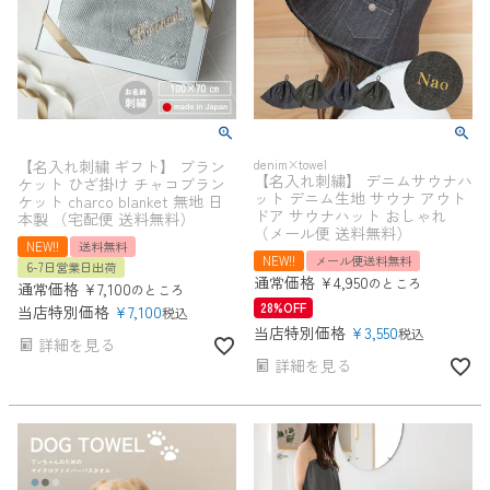
【名入れ刺繍 ギフト】 ブラン
denim×towel
【名入れ刺繍】 デニムサウナハ
ケット ひざ掛け チャコブラン
ット デニム生地 サウナ アウト
ケット charco blanket 無地 日
ドア サウナハット おしゃれ
本製 （宅配便 送料無料）
（メール便 送料無料）
NEW!!
送料無料
NEW!!
メール便送料無料
6-7日営業日出荷
通常価格
¥
4,950
のところ
通常価格
¥
7,100
のところ
28%OFF
当店特別価格
¥
7,100
税込
当店特別価格
¥
3,550
税込
詳細を見る
詳細を見る