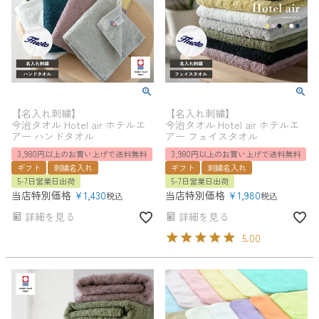
【名入れ刺繍】
【名入れ刺繍】
今治タオル Hotel air ホテルエ
今治タオル Hotel air ホテルエ
アー ハンドタオル
アー フェイスタオル
3,980円以上のお買い上げで送料無料
3,980円以上のお買い上げで送料無料
ギフト
刺繍名入れ
ギフト
刺繍名入れ
5-7日営業日出荷
5-7日営業日出荷
当店特別価格
¥
1,430
当店特別価格
¥
1,980
税込
税込
詳細を見る
詳細を見る
5.00