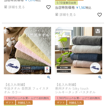
5-7日営業日出荷
詳細を見る
当店特別価格
¥
1,562
税込
詳細を見る
【名入れ刺繍】
【名入れ刺繍】
今治タオル 自然派 フェイスタ
泉州タオル Silky touch
オル カラー
シルキータッチ バスタオル
3,980円以上のお買い上げで送料無料
3,980円以上のお買い上げで送料無料
ギフト
刺繍名入れ
ギフト
刺繍名入れ