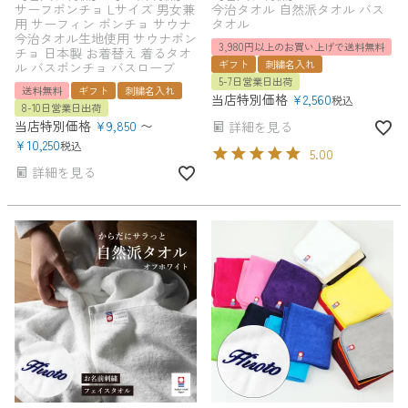
サーフポンチョ Lサイズ 男女兼
今治タオル 自然派タオル バス
用 サーフィン ポンチョ サウナ
タオル
今治タオル生地使用 サウナポン
3,980円以上のお買い上げで送料無料
チョ 日本製 お着替え 着るタオ
ギフト
刺繍名入れ
ル バスポンチョ バスローブ
5-7日営業日出荷
送料無料
ギフト
刺繍名入れ
当店特別価格
¥
2,560
税込
8-10日営業日出荷
当店特別価格
¥
9,850
〜
詳細を見る
¥
10,250
税込
5.00
詳細を見る