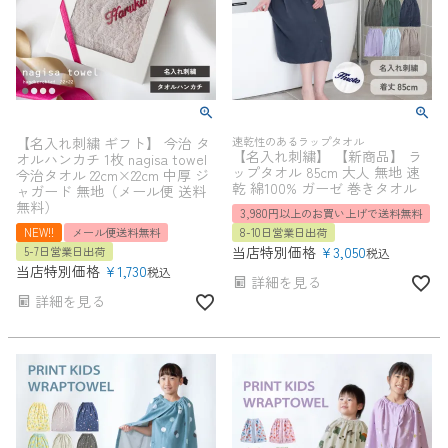
【名入れ刺繍 ギフト】 今治 タ
速乾性のあるラップタオル
【名入れ刺繍】 【新商品】 ラ
オルハンカチ 1枚 nagisa towel
ップタオル 85cm 大人 無地 速
今治タオル 22cm×22cm 中厚 ジ
乾 綿100% ガーゼ 巻きタオル
ャガード 無地（メール便 送料
無料）
3,980円以上のお買い上げで送料無料
NEW!!
メール便送料無料
8-10日営業日出荷
当店特別価格
¥
3,050
5-7日営業日出荷
税込
当店特別価格
¥
1,730
税込
詳細を見る
詳細を見る