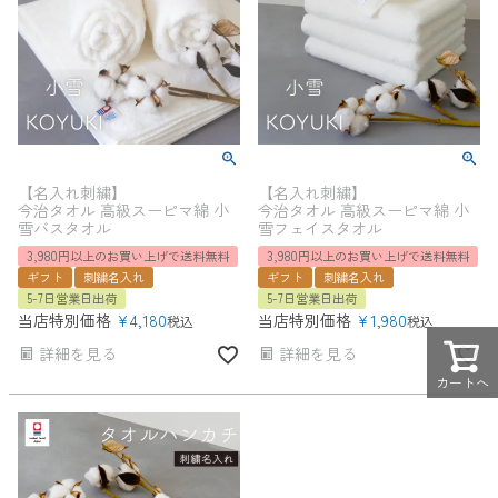
【名入れ刺繍】
【名入れ刺繍】
今治タオル 高級スーピマ綿 小
今治タオル 高級スーピマ綿 小
雪バスタオル
雪フェイスタオル
3,980円以上のお買い上げで送料無料
3,980円以上のお買い上げで送料無料
ギフト
刺繍名入れ
ギフト
刺繍名入れ
5-7日営業日出荷
5-7日営業日出荷
当店特別価格
¥
4,180
当店特別価格
¥
1,980
税込
税込
詳細を見る
詳細を見る
カートへ