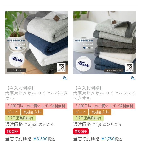
【名入れ刺繍】
【名入れ刺繍】
大阪泉州タオル ロイヤルバスタ
大阪泉州タオル ロイヤルフェイ
オル
スタオル
3,980円以上のお買い上げで送料無料
3,980円以上のお買い上げで送料無料
ギフト
刺繍名入れ
ギフト
刺繍名入れ
5-7日営業日出荷
5-7日営業日出荷
通常価格
¥
3,630
通常価格
¥
1,980
のところ
のところ
9%OFF
11%OFF
当店特別価格
¥
3,300
当店特別価格
¥
1,760
税込
税込