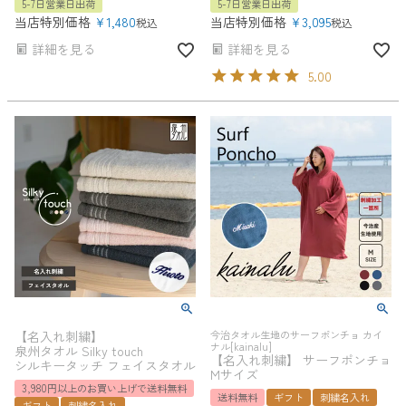
5-7日営業日出荷
5-7日営業日出荷
当店特別価格
¥
1,480
当店特別価格
¥
3,095
税込
税込
詳細を見る
詳細を見る
5.00
【名入れ刺繍】
今治タオル生地のサーフポンチョ カイ
ナル[kainalu]
泉州タオル Silky touch
【名入れ刺繍】 サーフポンチョ
シルキータッチ フェイスタオル
Mサイズ
3,980円以上のお買い上げで送料無料
送料無料
ギフト
刺繍名入れ
ギフト
刺繍名入れ