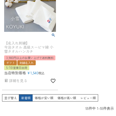
【名入れ刺繍】
今治タオル 高級スーピマ綿 小
雪タオルハンカチ
3,980円以上のお買い上げで送料無料
ギフト
刺繍名入れ
5-7日営業日出荷
当店特別価格
¥
1,540
税込
詳細を見る
並び替え
新着順
価格が安い順
価格が高い順
レビュー順
55
件中
1
-
55
件表示