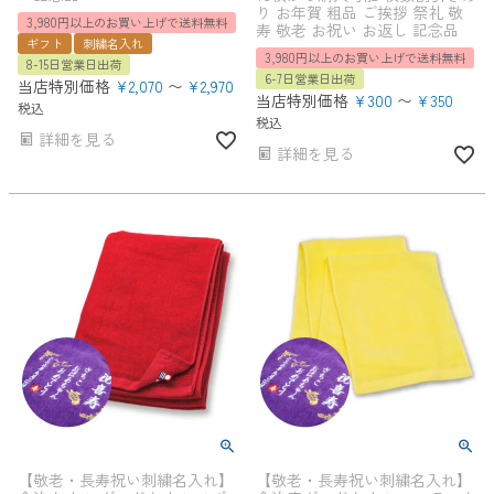
り お年賀 粗品 ご挨拶 祭礼 敬
3,980円以上のお買い上げで送料無料
寿 敬老 お祝い お返し 記念品
ギフト
刺繍名入れ
3,980円以上のお買い上げで送料無料
8-15日営業日出荷
6-7日営業日出荷
当店特別価格
¥
2,070
〜
¥
2,970
当店特別価格
¥
300
〜
¥
350
税込
税込
詳細を見る
詳細を見る
【敬老・長寿祝い刺繍名入れ】
【敬老・長寿祝い刺繍名入れ】