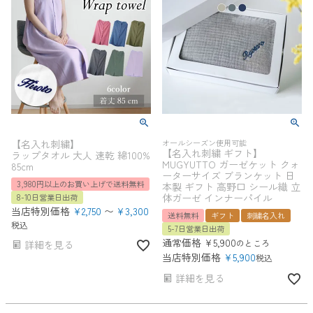
【名入れ刺繍】
オールシーズン使用可能
【名入れ刺繍 ギフト】
ラップタオル 大人 速乾 綿100%
MUGYUTTO ガーゼケット クォ
85cm
ーターサイズ ブランケット 日
3,980円以上のお買い上げで送料無料
本製 ギフト 高野口 シール織 立
体ガーゼ インナーパイル
8-10日営業日出荷
当店特別価格
¥
2,750
〜
¥
3,300
送料無料
ギフト
刺繍名入れ
税込
5-7日営業日出荷
通常価格
¥
5,900
のところ
詳細を見る
当店特別価格
¥
5,900
税込
詳細を見る